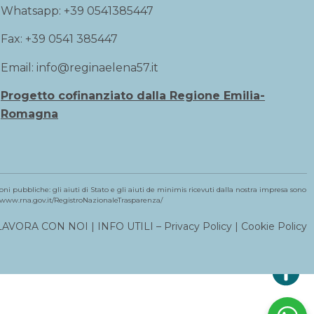
Whatsapp:
+39 0541385447
Fax: +39 0541 385447
Email:
info@reginaelena57.it
Progetto cofinanziato dalla Regione Emilia-
Romagna
ni pubbliche: gli aiuti di Stato e gli aiuti de minimis ricevuti dalla nostra impresa sono
//www.rna.gov.it/RegistroNazionaleTrasparenza/
LAVORA CON NOI
| INFO UTILI –
Privacy Policy
|
Cookie Policy