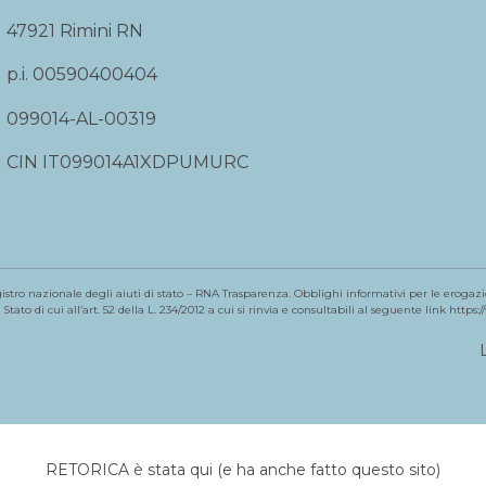
47921 Rimini RN
p.i. 00590400404
099014-AL-00319
CIN IT099014A1XDPUMURC
gistro nazionale degli aiuti di stato – RNA Trasparenza. Obblighi informativi per le erogazio
tato di cui all’art. 52 della L. 234/2012 a cui si rinvia e consultabili al seguente link
https:
RETORICA è stata qui (e ha anche fatto questo sito)