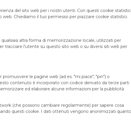
erienza del sito web per i nostri utenti. Con questi cookie statistic
o web. Chiediamo il tuo permesso per piazzare cookie statistici.
ualsiasi altra forma di memorizzazione locale, utilizzati per
per tracciare l'utente su questo sito web o su diversi siti web per
r promuovere le pagine web (ad es. "mi piace", "pin") o
uesto contenuto è incorporato con codice derivato da terze parti
morizzare ed elaborare alcune informazioni per la pubblicità
l network (che possono cambiare regolarmente) per sapere cosa
usando questi cookie. I dati ottenuti vengono anonimizzati quant