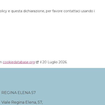
cy e questa dichiarazione, per favore contattaci usando i
on
cookiedatabase.org
il 20 Luglio 2026.
REGINA ELENA 57
Viale Regina Elena, 57,