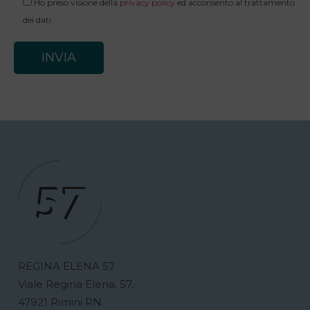
Ho preso visione della
privacy policy
ed acconsento al trattamento
dei dati
REGINA ELENA 57
Viale Regina Elena, 57,
47921 Rimini RN