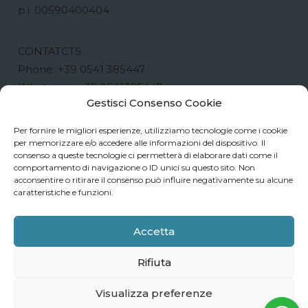
p.i. 00590400404
CONTATCTS
Phone:
+39 0541 385447
Whatsapp:
+39 0541385447
Gestisci Consenso Cookie
Email:
info@reginaelena57.it
Per fornire le migliori esperienze, utilizziamo tecnologie come i cookie
per memorizzare e/o accedere alle informazioni del dispositivo. Il
consenso a queste tecnologie ci permetterà di elaborare dati come il
comportamento di navigazione o ID unici su questo sito. Non
acconsentire o ritirare il consenso può influire negativamente su alcune
caratteristiche e funzioni.
WORK WITH US | USEFUL INFORMATION
Accetta
Privacy Policy | Cookie Policy
Rifiuta
Visualizza preferenze
RHETORICA was here (and also made this site)